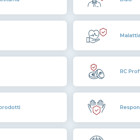
Malatti
RC Prof
 prodotti
Respons