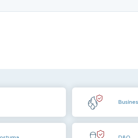
Busines
 postuma
D&O