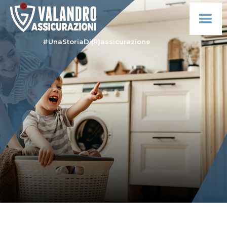
#UnaStoriaDi(R)assicurazione